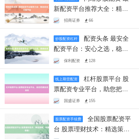
新配资平台推荐大全：精选
安全可靠平台
招商证券
66
配资头条 最安全
炒股配资杠杆
配资平台：安心之选，稳健
投资
保利配资
128
杠杆股票平台 股
线上期货配资
票配资专业平台，助您把握
投资良机
国盛证券
155
全国股票配资平
股票配资手续费
台 股票理财技术：精选策