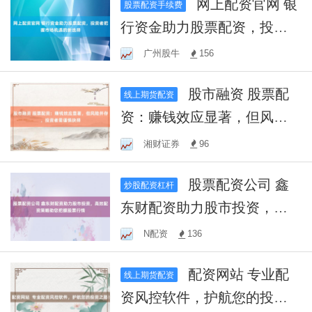
网上配资官网 银
股票配资手续费
行资金助力股票配资，投资
者把握市场机遇的新选择
广州股牛
156
股市融资 股票配
线上期货配资
资：赚钱效应显著，但风险
并存，投资者需谨慎抉择
湘财证券
96
股票配资公司 鑫
炒股配资杠杆
东财配资助力股市投资，高
效配资策略助您把握股票行
N配资
136
情
配资网站 专业配
线上期货配资
资风控软件，护航您的投资