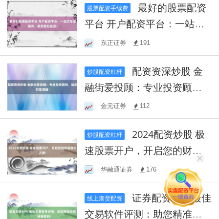
最好的股票配资
股票配资手续费
平台 开户配资平台：一站式
专业服务，助您轻松投资！
东正证券
191
配资资深炒股 金
炒股配资杠杆
融街爱投顾：专业投资顾
问，助您财富增值！
金元证券
112
2024配资炒股 极
炒股配资杠杆
速股票开户，开启您的财富
增长之旅！
华融通证券
176
证券配资APP 最佳
线上期货配资
交易软件评测：助您精准投