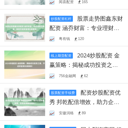
略，稳健增值！
闻喜配资
165
股票走势图鑫东财
炒股配资杠杆
配资 涵乔财富：专业理财引
领者，助您开启财富增长新
粤有钱
120
篇章！
2024炒股配资 金
线上期货配资
赢策略：揭秘成功投资之
道，开启财富增长新篇章！
756金融网
62
配资炒股配资优
股票配资手续费
秀 邦乾配倍增效，助力企业
快速发展，实现业绩翻倍增
安徽润格
89
长！